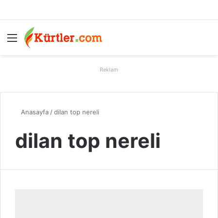
Menü
A
Reklam
Anasayfa
/
dilan top nereli
dilan top nereli