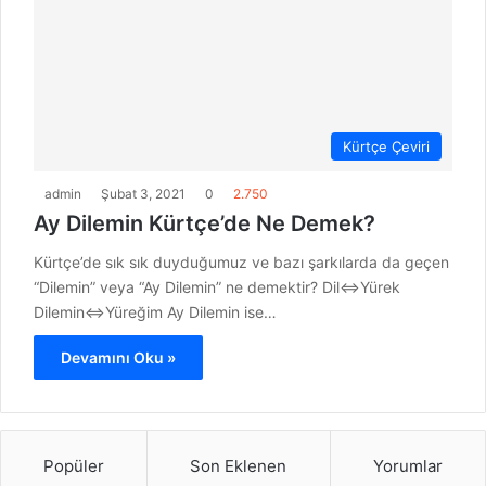
Kürtçe Çeviri
admin
Şubat 3, 2021
0
2.750
Ay Dilemin Kürtçe’de Ne Demek?
Kürtçe’de sık sık duyduğumuz ve bazı şarkılarda da geçen
“Dilemin” veya “Ay Dilemin” ne demektir? Dil⇔Yürek
Dilemin⇔Yüreğim Ay Dilemin ise…
Devamını Oku »
Popüler
Son Eklenen
Yorumlar