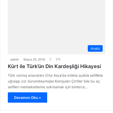
Analiz
admin
Mayıs 25, 2016
7
171
Kürt ile Türk’ün Din Kardeşliği Hikayesi
Türk varmış anavatanı Orta Asya‘da kıtlıkla açlıkla sefillikle
uğraşıp zor durumdaymışlar.Komşuları Çin‘liler bile bu aç
sefilleri memleketlerine sokmamak için binlerce…
Devamını Oku »