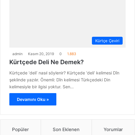
Kürtçe Çeviri
admin
Kasım 20, 2019
0
1.883
Kürtçede Deli Ne Demek?
Kürtçede ‘deli’ nasıl söylenir? Kürtçede ‘deli‘ kelimesi Dîn
şeklinde yazılır. Önemli: Dîn kelimesi Türkçedeki Din
kelimesiyle bir ilgisi yoktur. Sen…
Devamını Oku »
Popüler
Son Eklenen
Yorumlar