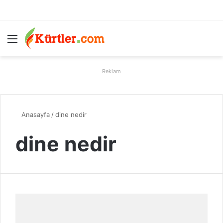
Menü
A
Reklam
Anasayfa
/
dine nedir
dine nedir