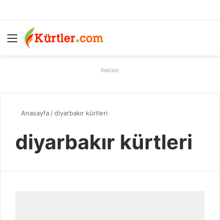
Menü
A
Reklam
Anasayfa
/
diyarbakır kürtleri
diyarbakır kürtleri