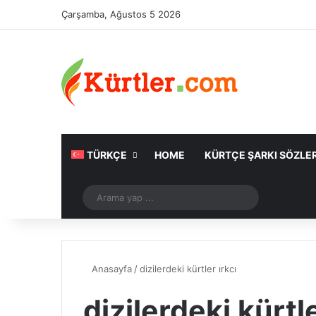
Çarşamba, Ağustos 5 2026
TÜRKÇE
HOME
KÜRTÇE ŞARKI SÖZLER
Rastgele Makale
Arama
yap
...
Anasayfa
/
dizilerdeki kürtler ırkcı
dizilerdeki kürtle