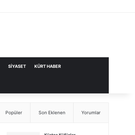
Facebook
X
YouTube
Instagram
Kayıt Ol
Rastgele Makale
Kenar Bölme
SIYASET
KÜRT HABER
Popüler
Son Eklenen
Yorumlar
Kürtçe Küfürler