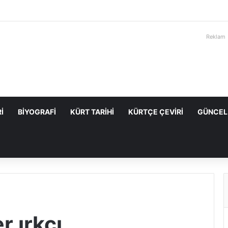
Reklam
I
BIYOGRAFI
KÜRT TARIHI
KÜRTÇE ÇEVIRI
GÜNCEL
r ırkcı