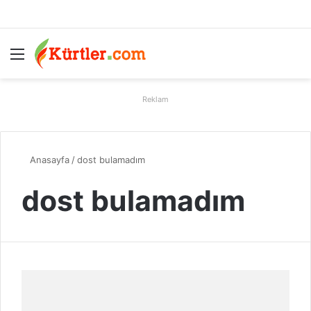
Menü
A
Reklam
Anasayfa
/
dost bulamadım
dost bulamadım