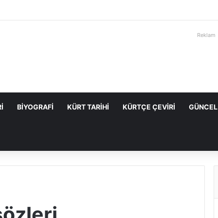
Reklam
I
BIYOGRAFI
KÜRT TARIHI
KÜRTÇE ÇEVIRI
GÜNCEL
özleri