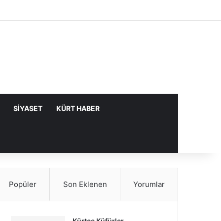
Facebook
X
YouTube
Instagram
Kayıt Ol
Rastgele Makale
Kenar Bölme
SIYASET
KÜRT HABER
Popüler
Son Eklenen
Yorumlar
Kürtçe Küfürler