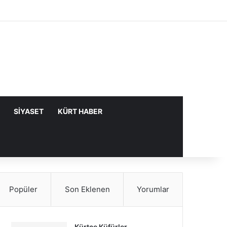
Facebook
X
YouTube
Instagram
Kayıt Ol
Rastgele Makale
Kenar Bölme
SIYASET
KÜRT HABER
Popüler
Son Eklenen
Yorumlar
Kürtçe Küfürler