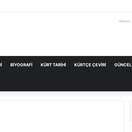
Reklam
I
BIYOGRAFI
KÜRT TARIHI
KÜRTÇE ÇEVIRI
GÜNCEL