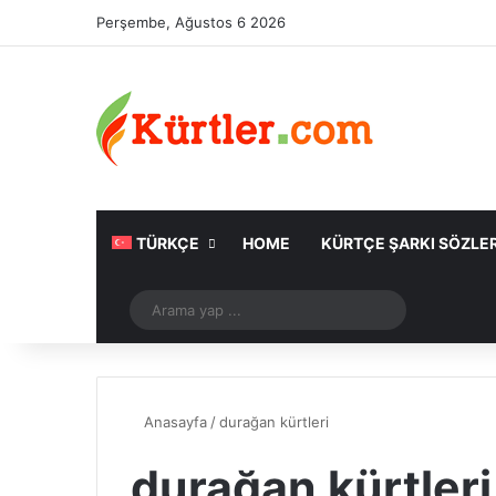
Perşembe, Ağustos 6 2026
TÜRKÇE
HOME
KÜRTÇE ŞARKI SÖZLER
Rastgele Makale
Arama
yap
...
Anasayfa
/
durağan kürtleri
durağan kürtleri