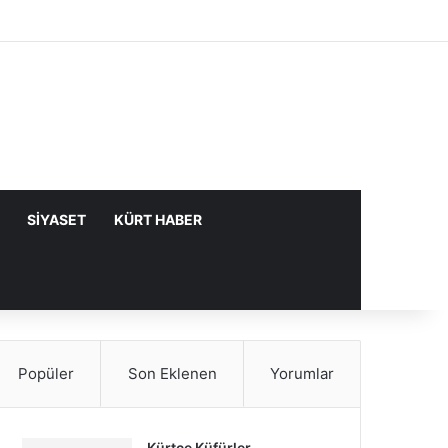
Facebook
X
YouTube
Instagram
Kayıt Ol
Rastgele Makale
Kenar Bölme
SIYASET
KÜRT HABER
Popüler
Son Eklenen
Yorumlar
Kürtçe Küfürler