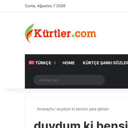
Cuma, Ağustos 7 2026
TÜRKÇE
HOME
KÜRTÇE ŞARKI SÖZLER
Rastgele Makale
Arama
yap
...
Anasayfa
/
duydum ki bensiz yara gibisin
duydum ki bensiz