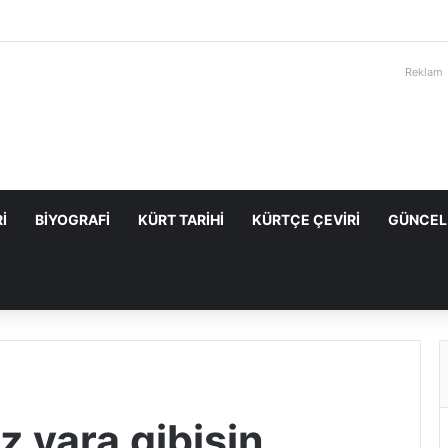
Reklam
I
BIYOGRAFI
KÜRT TARIHI
KÜRTÇE ÇEVIRI
GÜNCEL
 yara gibisin