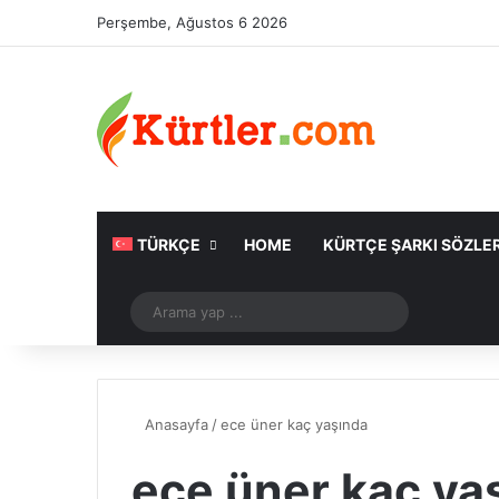
Perşembe, Ağustos 6 2026
TÜRKÇE
HOME
KÜRTÇE ŞARKI SÖZLER
Rastgele Makale
Arama
yap
...
Anasayfa
/
ece üner kaç yaşında
ece üner kaç ya