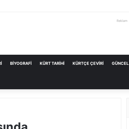
Reklam
I
BIYOGRAFI
KÜRT TARIHI
KÜRTÇE ÇEVIRI
GÜNCEL
şında