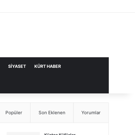
Facebook
X
YouTube
Instagram
Kayıt Ol
Rastgele Makale
Kenar Bölme
SIYASET
KÜRT HABER
Popüler
Son Eklenen
Yorumlar
Kürtçe Küfürler