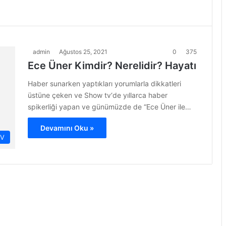
admin
Ağustos 25, 2021
0
375
Ece Üner Kimdir? Nerelidir? Hayatı
Haber sunarken yaptıkları yorumlarla dikkatleri
üstüne çeken ve Show tv‘de yıllarca haber
spikerliği yapan ve günümüzde de “Ece Üner ile…
Devamını Oku »
İV