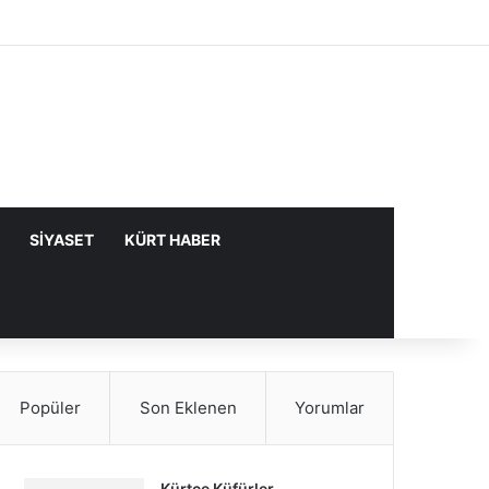
Facebook
X
YouTube
Instagram
Kayıt Ol
Rastgele Makale
Kenar Bölme
SIYASET
KÜRT HABER
Popüler
Son Eklenen
Yorumlar
Kürtçe Küfürler