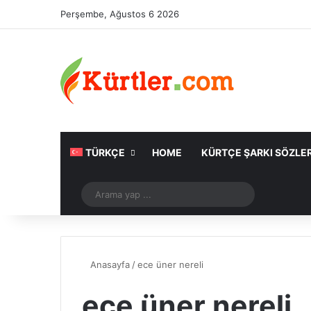
Perşembe, Ağustos 6 2026
TÜRKÇE
HOME
KÜRTÇE ŞARKI SÖZLER
Rastgele Makale
Arama
yap
...
Anasayfa
/
ece üner nereli
ece üner nereli