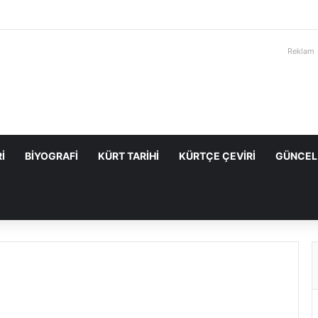
Reklam
I
BIYOGRAFI
KÜRT TARIHI
KÜRTÇE ÇEVIRI
GÜNCEL