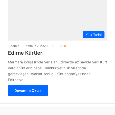
Kürt Tarihi
admin
Temmuz 7, 2020
0
1.128
Edirne Kürtleri
Marmara Bölgesi‘nde yer alan Edirne’de az sayıda yerli Kürt
vardır.Kürtlerin hepsi Cumhuriyetin ilk yıllarında
gerçekleşen isyanlar sonucu Kürt coğrafyasından
Edirne’ye…
Devamını Oku »