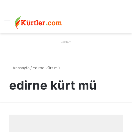
Menü
A
Reklam
Anasayfa
/
edirne kürt mü
edirne kürt mü