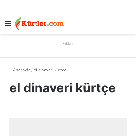
Menü
A
Reklam
Anasayfa
/
el dinaveri kürtçe
el dinaveri kürtçe