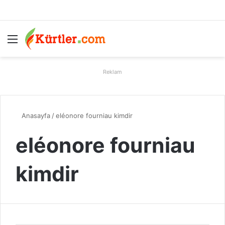
Menü
A
Reklam
Anasayfa
/
eléonore fourniau kimdir
eléonore fourniau
kimdir