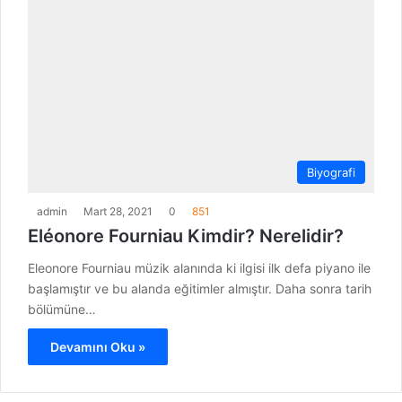
Biyografi
admin
Mart 28, 2021
0
851
Eléonore Fourniau Kimdir? Nerelidir?
Eleonore Fourniau müzik alanında ki ilgisi ilk defa piyano ile
başlamıştır ve bu alanda eğitimler almıştır. Daha sonra tarih
bölümüne…
Devamını Oku »