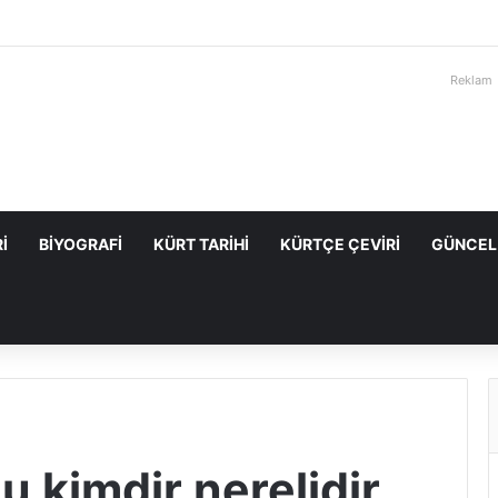
Reklam
I
BIYOGRAFI
KÜRT TARIHI
KÜRTÇE ÇEVIRI
GÜNCEL
u kimdir nerelidir