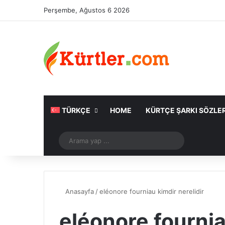
Perşembe, Ağustos 6 2026
TÜRKÇE
HOME
KÜRTÇE ŞARKI SÖZLER
Rastgele Makale
Arama
yap
...
Anasayfa
/
eléonore fourniau kimdir nerelidir
eléonore fournia