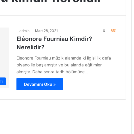
admin
Mart 28, 2021
0
851
Eléonore Fourniau Kimdir?
Nerelidir?
Eleonore Fourniau müzik alanında ki ilgisi ilk defa
piyano ile başlamıştır ve bu alanda eğitimler
almıştır. Daha sonra tarih bölümüne…
fi
Devamını Oku »