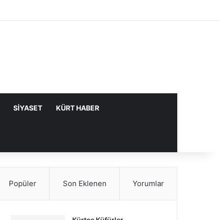
Facebook
X
YouTube
Instagram
Kayıt Ol
Rastgele Makale
Kenar Bölme
SIYASET
KÜRT HABER
Popüler
Son Eklenen
Yorumlar
Kürtçe Küfürler