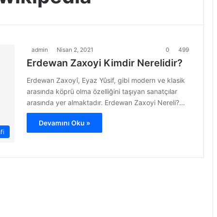
admin
Nisan 2, 2021
0
499
Erdewan Zaxoyi Kimdir Nerelidir?
Erdewan Zaxoyî, Eyaz Yûsif, gibi modern ve klasik
arasında köprü olma özelliğini taşıyan sanatçılar
arasında yer almaktadır. Erdewan Zaxoyi Nereli?…
Devamını Oku »
fi