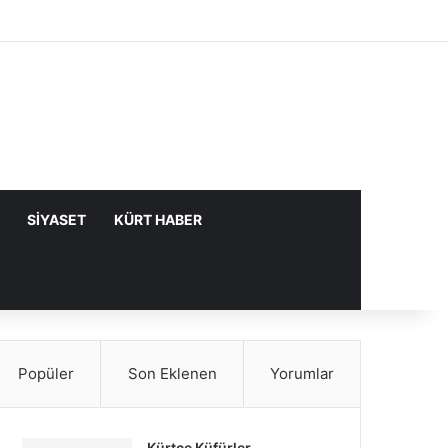
Facebook
X
YouTube
Instagram
Kayıt Ol
Rastgele Makale
Kenar Bölme
SIYASET
KÜRT HABER
Popüler
Son Eklenen
Yorumlar
Kürtçe Küfürler