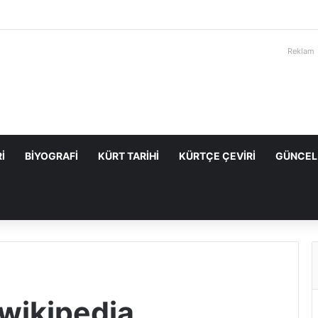
Reklam
I
BIYOGRAFI
KÜRT TARIHI
KÜRTÇE ÇEVIRI
GÜNCEL
wikipedia