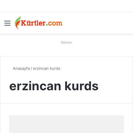
Menü
A
Reklam
Anasayfa
/
erzincan kurds
erzincan kurds