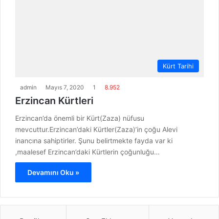
Kürt Tarihi
admin
Mayıs 7, 2020
1
8.952
Erzincan Kürtleri
Erzincan’da önemli bir Kürt(Zaza) nüfusu
mevcuttur.Erzincan’daki Kürtler(Zaza)’in çoğu Alevi
inancına sahiptirler. Şunu belirtmekte fayda var ki
,maalesef Erzincan’daki Kürtlerin çoğunluğu…
Devamını Oku »