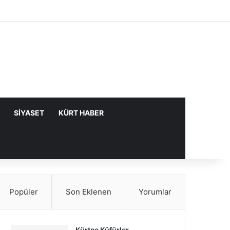
Facebook
X
YouTube
Instagram
Kayıt Ol
Rastgele Makale
Kenar Bölme
SIYASET
KÜRT HABER
Popüler
Son Eklenen
Yorumlar
Kürtçe Küfürler