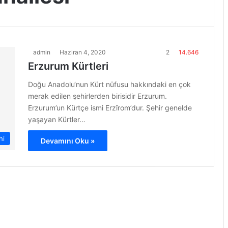
admin
Haziran 4, 2020
2
14.646
Erzurum Kürtleri
Doğu Anadolu‘nun Kürt nüfusu hakkındaki en çok
merak edilen şehirlerden birisidir Erzurum.
Erzurum’un Kürtçe ismi Erzîrom’dur. Şehir genelde
yaşayan Kürtler…
hi
Devamını Oku »