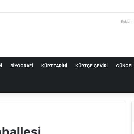
Reklam
I
BIYOGRAFI
KÜRT TARIHI
KÜRTÇE ÇEVIRI
GÜNCEL
hallesi