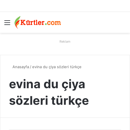
Menü
A
Reklam
Anasayfa
/
evina du çiya sözleri türkçe
evina du çiya
sözleri türkçe