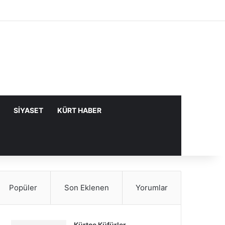
Facebook
X
YouTube
Instagram
Kayıt Ol
Rastgele Makale
Kenar Bölme
SIYASET
KÜRT HABER
Popüler
Son Eklenen
Yorumlar
Kürtçe Küfürler