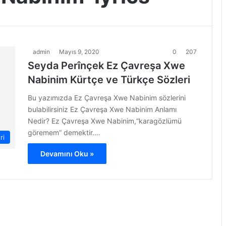
admin
Mayıs 9, 2020
0
207
Seyda Perînçek Ez Çavreşa Xwe
Nabinim Kürtçe ve Türkçe Sözleri
Bu yazımızda Ez Çavreşa Xwe Nabinim sözlerini
bulabilirsiniz Ez Çavreşa Xwe Nabinim Anlamı
Nedir? Ez Çavreşa Xwe Nabinim,“karagözlümü
göremem” demektir.…
ri
Devamını Oku »