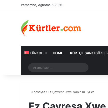
Perşembe, Ağustos 6 2026
TÜRKÇE
HOME
KÜRTÇE ŞARKI SÖZLER
Rastgele Makale
Arama
yap
...
Anasayfa
/
Ez Çavreşa Xwe Nabinim lyrics
Ez Çavreşa Xwe 