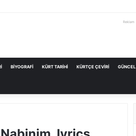
Reklam
I
BIYOGRAFI
KÜRT TARIHI
KÜRTÇE ÇEVIRI
GÜNCEL
Nabinim lyrics