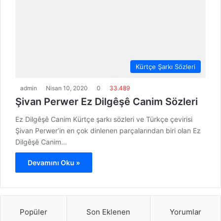
Kürtçe Şarkı Sözleri
admin
Nisan 10, 2020
0
33.489
Şivan Perwer Ez Dilgêşê Canim Sözleri
Ez Dilgêşê Canim Kürtçe şarkı sözleri ve Türkçe çevirisi
Şivan Perwer‘in en çok dinlenen parçalarından biri olan Ez
Dilgêşê Canim…
Devamını Oku »
Popüler
Son Eklenen
Yorumlar