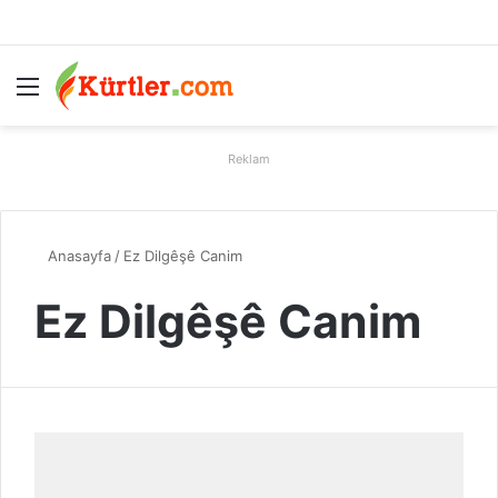
Menü
A
Reklam
Anasayfa
/
Ez Dilgêşê Canim
Ez Dilgêşê Canim