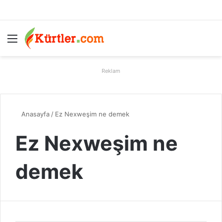
Menü
A
Reklam
Anasayfa
/
Ez Nexweşim ne demek
Ez Nexweşim ne
demek