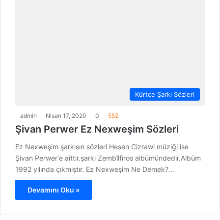
Kürtçe Şarkı Sözleri
admin
Nisan 17, 2020
0
552
Şivan Perwer Ez Nexweşim Sözleri
Ez Nexweşim şarkısın sözleri Hesen Cizrawi müziği ise
Şivan Perwer‘e aittir.şarkı Zembîlfiros albümündedir.Albüm
1992 yılında çıkmıştır. Ez Nexweşim Ne Demek?…
Devamını Oku »