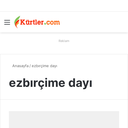
Menü
A
Reklam
Anasayfa
/
ezbırçime dayı
ezbırçime dayı