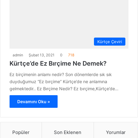
Kürtçe Çeviri
admin
Şubat 13, 2021
0
718
Kürtçe’de Ez Bırçime Ne Demek?
Ez birçimenin anlamı nedir? Son dönemlerde sık sık
duyduğumuz “Ez bırçime” Kürtçe’de ne anlamına
gelmektedir.. Ez Bırçime Nedir? Ez bırçime,Kürtçe’de…
Devamını Oku »
Popüler
Son Eklenen
Yorumlar