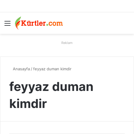
Menü
A
Reklam
Anasayfa
/
feyyaz duman kimdir
feyyaz duman
kimdir