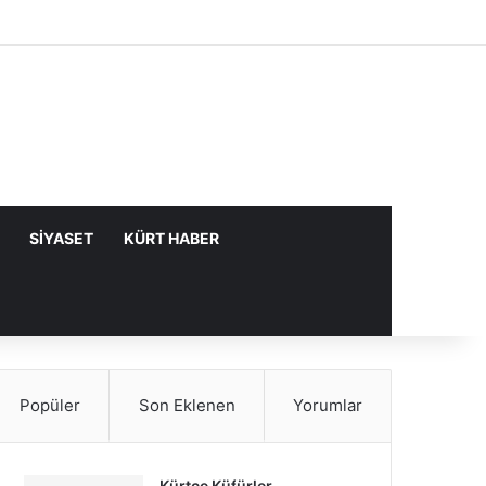
Facebook
X
YouTube
Instagram
Kayıt Ol
Rastgele Makale
Kenar Bölme
SIYASET
KÜRT HABER
Popüler
Son Eklenen
Yorumlar
Kürtçe Küfürler