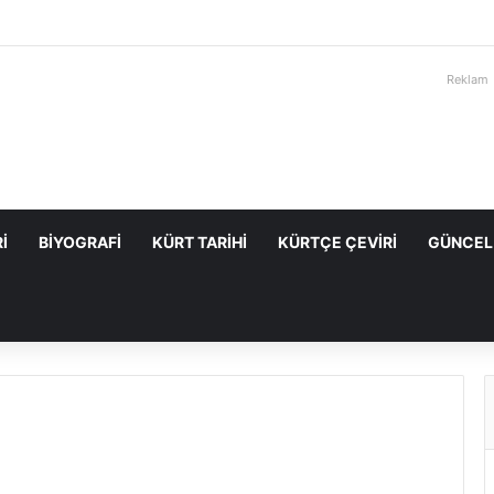
Reklam
I
BIYOGRAFI
KÜRT TARIHI
KÜRTÇE ÇEVIRI
GÜNCEL