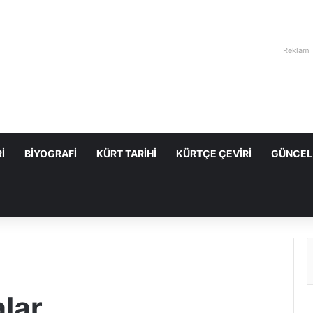
Reklam
I
BIYOGRAFI
KÜRT TARIHI
KÜRTÇE ÇEVIRI
GÜNCEL
lar