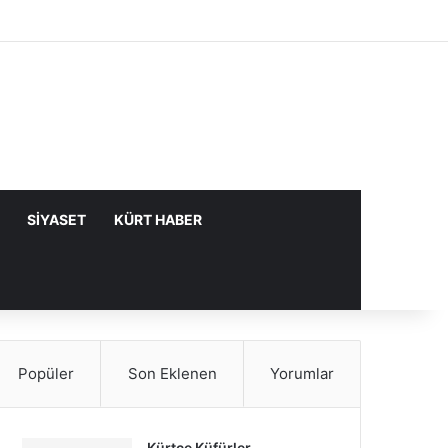
Facebook
X
YouTube
Instagram
Kayıt Ol
Rastgele Makale
Kenar Bölme
SIYASET
KÜRT HABER
Popüler
Son Eklenen
Yorumlar
Kürtçe Küfürler