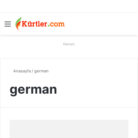
Menü
A
Reklam
Anasayfa
/
german
german