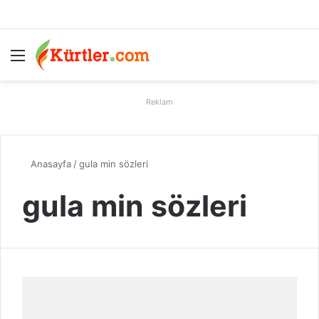
Menü
A
Reklam
Anasayfa
/
gula min sözleri
gula min sözleri