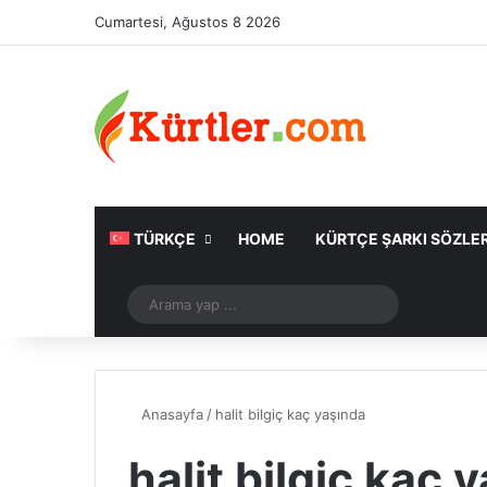
Cumartesi, Ağustos 8 2026
TÜRKÇE
HOME
KÜRTÇE ŞARKI SÖZLER
Rastgele Makale
Arama
yap
...
Anasayfa
/
halit bilgiç kaç yaşında
halit bilgiç kaç 