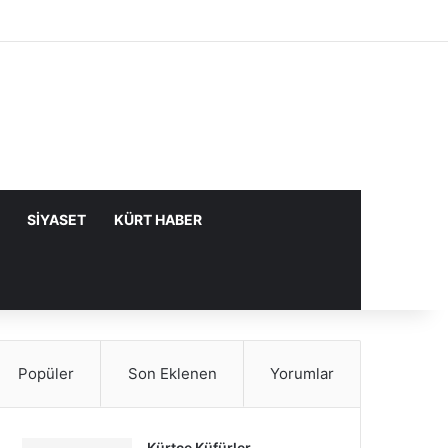
Facebook
X
YouTube
Instagram
Kayıt Ol
Rastgele Makale
Kenar Bölme
SIYASET
KÜRT HABER
Popüler
Son Eklenen
Yorumlar
Kürtçe Küfürler