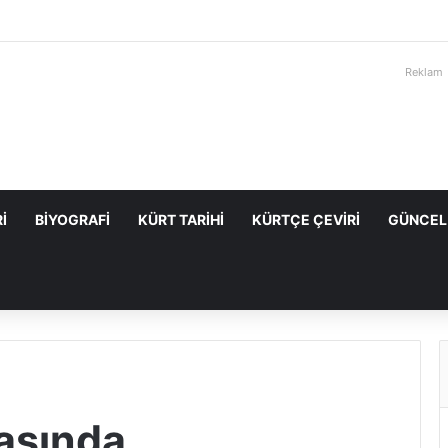
Reklam
I
BIYOGRAFI
KÜRT TARIHI
KÜRTÇE ÇEVIRI
GÜNCEL
yaşında