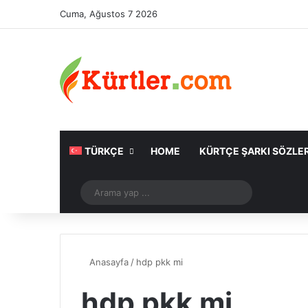
Cuma, Ağustos 7 2026
TÜRKÇE
HOME
KÜRTÇE ŞARKI SÖZLER
Rastgele Makale
Arama
yap
...
Anasayfa
/
hdp pkk mi
hdp pkk mi