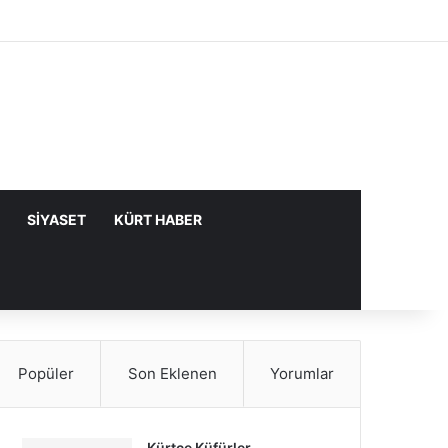
Facebook
X
YouTube
Instagram
Kayıt Ol
Rastgele Makale
Kenar Bölme
SIYASET
KÜRT HABER
Popüler
Son Eklenen
Yorumlar
Kürtçe Küfürler