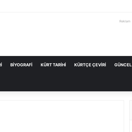
Reklam
I
BIYOGRAFI
KÜRT TARIHI
KÜRTÇE ÇEVIRI
GÜNCEL