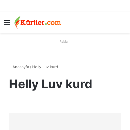
Menü
A
Reklam
Anasayfa
/
Helly Luv kurd
Helly Luv kurd