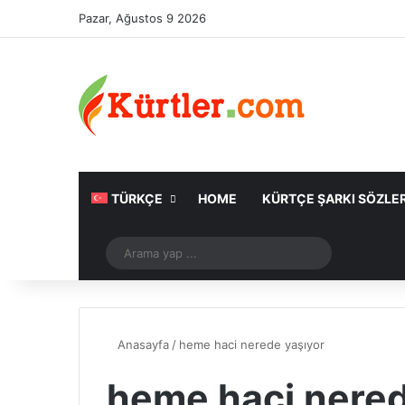
Pazar, Ağustos 9 2026
TÜRKÇE
HOME
KÜRTÇE ŞARKI SÖZLER
Rastgele Makale
Arama
yap
...
Anasayfa
/
heme haci nerede yaşıyor
heme haci nered