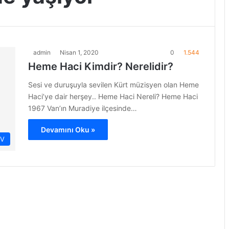
admin
Nisan 1, 2020
0
1.544
Heme Haci Kimdir? Nerelidir?
Sesi ve duruşuyla sevilen Kürt müzisyen olan Heme
Haci’ye dair herşey.. Heme Haci Nereli? Heme Haci
1967 Van’ın Muradiye ilçesinde…
Devamını Oku »
İV