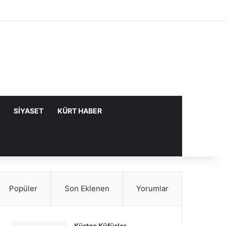
Facebook
X
YouTube
Instagram
Kayıt Ol
Rastgele Makale
Kenar Bölme
SIYASET
KÜRT HABER
Popüler
Son Eklenen
Yorumlar
Kürtçe Küfürler