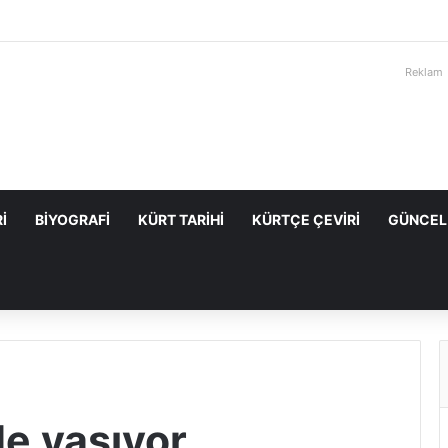
Reklam
I
BIYOGRAFI
KÜRT TARIHI
KÜRTÇE ÇEVIRI
GÜNCEL
e yaşıyor