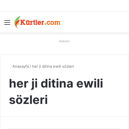
Menü
A
Reklam
Anasayfa
/
her ji ditina ewili sözleri
her ji ditina ewili
sözleri