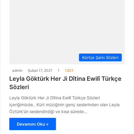
Kürtçe Şarkı Sözleri
admin
Şubat 17, 2021
1
1.821
Leyla Göktürk Her Ji Dîtina Ewilî Türkçe
Sözleri
Leyla Göktürk Her Ji Dîtina Ewilî Türkçe Sözleri
içeriğimizde.. Kürt müziğinin genç seslerinden olan Leyla
Öztürk‘ün seslendirdiği ve kısa sürede…
Devamını Oku »