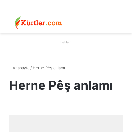
Menü
A
Reklam
Anasayfa
/
Herne Pêş anlamı
Herne Pêş anlamı