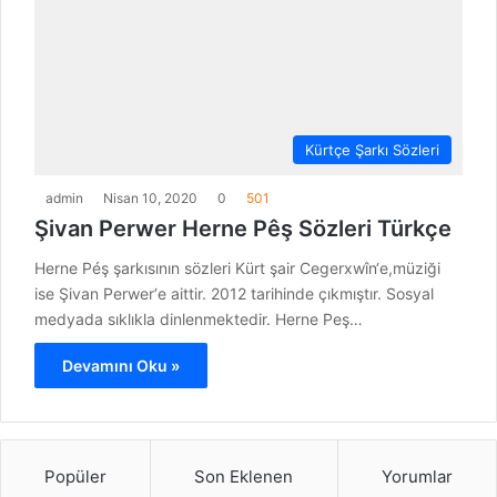
Kürtçe Şarkı Sözleri
admin
Nisan 10, 2020
0
501
Şivan Perwer Herne Pêş Sözleri Türkçe
Herne Péş şarkısının sözleri Kürt şair Cegerxwîn‘e,müziği
ise Şivan Perwer‘e aittir. 2012 tarihinde çıkmıştır. Sosyal
medyada sıklıkla dinlenmektedir. Herne Peş…
Devamını Oku »
Popüler
Son Eklenen
Yorumlar