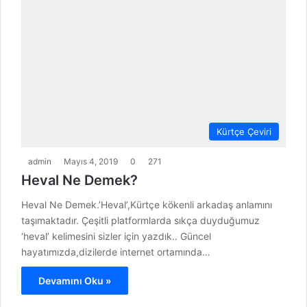
Kürtçe Çeviri
admin
Mayıs 4, 2019
0
271
Heval Ne Demek?
Heval Ne Demek.’Heval’,Kürtçe kökenli arkadaş anlamını
taşımaktadır. Çeşitli platformlarda sıkça duyduğumuz
‘heval’ kelimesini sizler için yazdık.. Güncel
hayatımızda,dizilerde internet ortamında…
Devamını Oku »