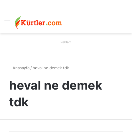
Menü
A
Reklam
Anasayfa
/
heval ne demek tdk
heval ne demek
tdk