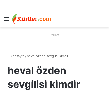
Menü
A
Reklam
Anasayfa
/
heval özden sevgilisi kimdir
heval özden
sevgilisi kimdir