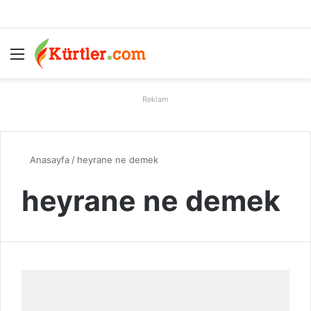
Menü
A
Reklam
Anasayfa
/
heyrane ne demek
heyrane ne demek