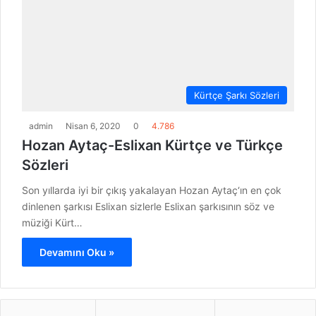
Kürtçe Şarkı Sözleri
admin
Nisan 6, 2020
0
4.786
Hozan Aytaç-Eslixan Kürtçe ve Türkçe
Sözleri
Son yıllarda iyi bir çıkış yakalayan Hozan Aytaç‘ın en çok
dinlenen şarkısı Eslixan sizlerle Eslixan şarkısının söz ve
müziği Kürt…
Devamını Oku »