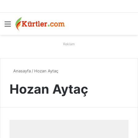
Menü
A
Reklam
Anasayfa
/
Hozan Aytaç
Hozan Aytaç