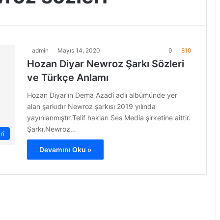
admin
Mayıs 14, 2020
0
810
Hozan Diyar Newroz Şarkı Sözleri
ve Türkçe Anlamı
Hozan Diyar‘ın Dema Azadî adlı albümünde yer
alan şarkıdır Newroz şarkısı 2019 yılında
yayınlanmıştır.Telif hakları Ses Media şirketine aittir.
Şarkı,Newroz…
ri
Devamını Oku »