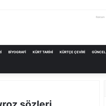
Reklam
I
BIYOGRAFI
KÜRT TARIHI
KÜRTÇE ÇEVIRI
GÜNCEL
roz sözleri