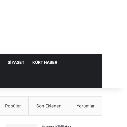
Facebook
X
YouTube
Instagram
Kayıt Ol
Rastgele Makale
Kenar Bölme
SIYASET
KÜRT HABER
Popüler
Son Eklenen
Yorumlar
Kürtçe Küfürler