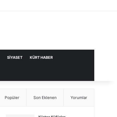
Facebook
X
YouTube
Instagram
Kayıt Ol
Rastgele Makale
Kenar Bölme
SIYASET
KÜRT HABER
Popüler
Son Eklenen
Yorumlar
Kürtçe Küfürler