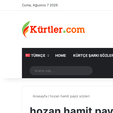
Cuma, Ağustos 7 2026
TÜRKÇE
HOME
KÜRTÇE ŞARKI SÖZLER
Rastgele Makale
Arama
yap
...
Anasayfa
/
hozan hamit payiz sözleri
hozan hamit payi