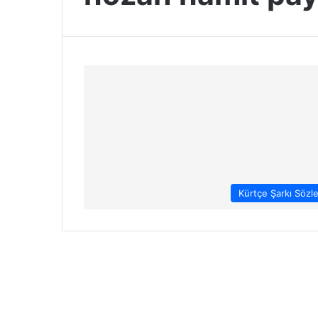
Kürtçe Şarkı Sözle