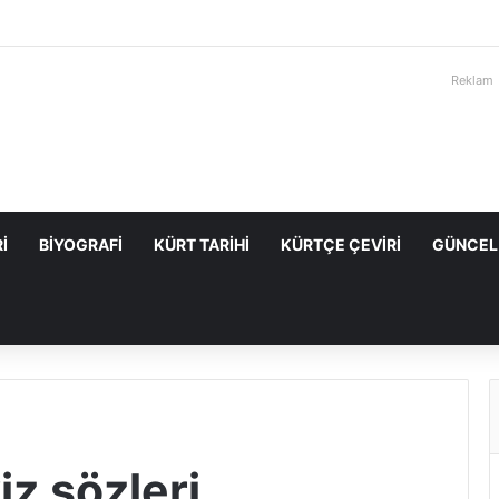
Reklam
I
BIYOGRAFI
KÜRT TARIHI
KÜRTÇE ÇEVIRI
GÜNCEL
z sözleri