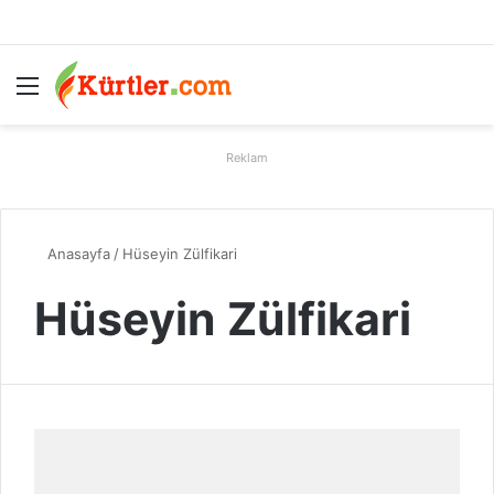
Menü
A
Reklam
Anasayfa
/
Hüseyin Zülfikari
Hüseyin Zülfikari