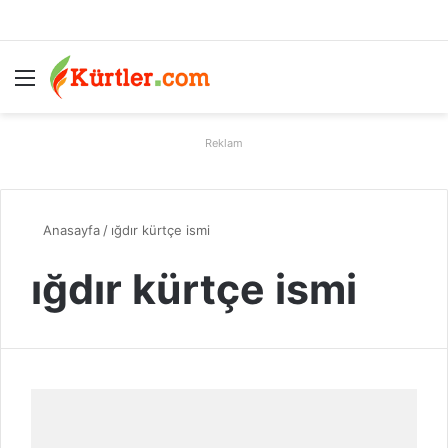
Menü
A
Reklam
Anasayfa
/
ığdır kürtçe ismi
ığdır kürtçe ismi