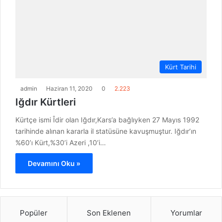
Kürt Tarihi
admin
Haziran 11, 2020
0
2.223
Iğdır Kürtleri
Kürtçe ismi Îdir olan Iğdır,Kars’a bağlıyken 27 Mayıs 1992
tarihinde alınan kararla il statüsüne kavuşmuştur. Iğdır’ın
%60’ı Kürt,%30’i Azeri ,10’i…
Devamını Oku »
Popüler
Son Eklenen
Yorumlar