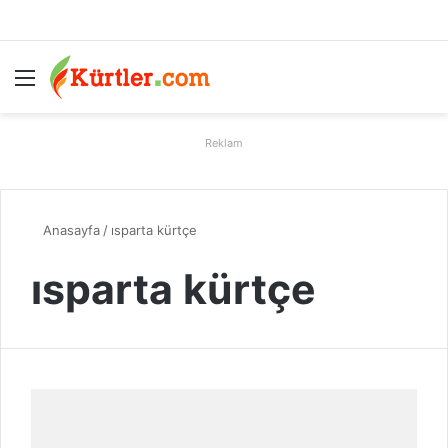
Menü
A
Reklam
Anasayfa
/
ısparta kürtçe
ısparta kürtçe