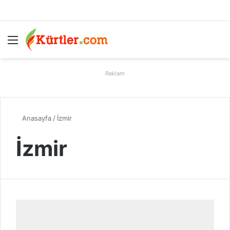
Menü
A
Reklam
Anasayfa
/
İzmir
İzmir