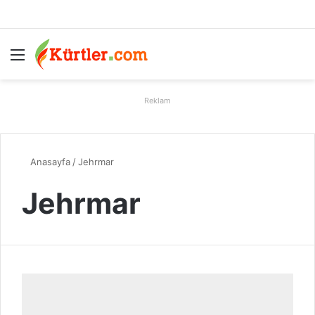
Menü
A
Reklam
Anasayfa
/
Jehrmar
Jehrmar