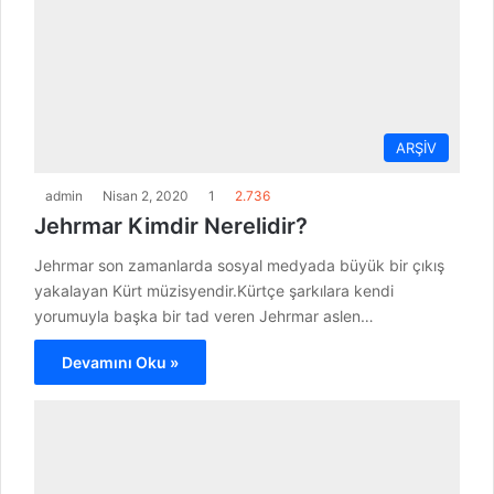
ARŞİV
admin
Nisan 2, 2020
1
2.736
Jehrmar Kimdir Nerelidir?
Jehrmar son zamanlarda sosyal medyada büyük bir çıkış
yakalayan Kürt müzisyendir.Kürtçe şarkılara kendi
yorumuyla başka bir tad veren Jehrmar aslen…
Devamını Oku »