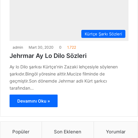
Kürtçe Şarkı Sözleri
admin
Mart 30, 2020
0
1.722
Jehrmar Ay Lo Dilo Sözleri
Ay lo Dilo şarkısı Kürtçe’nin Zazaki lehçesiyle söylenen
şarkıdır.Bingöl yöresine aittir.Mucize filminde de
geçmiştir.Son dönemde Jehrmar adlı Kürt şarkıcı
tarafından…
Devamını Oku »
Popüler
Son Eklenen
Yorumlar