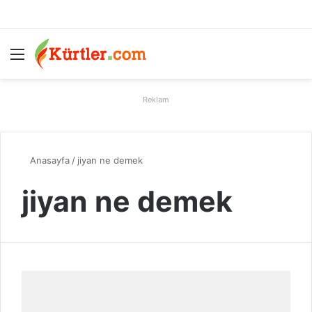
Menü
A
Reklam
Anasayfa
/
jiyan ne demek
jiyan ne demek