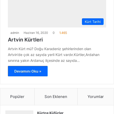
Kürt Tarihi
admin
Haziran 16, 2020
0
1.465
Artvin Kürtleri
Artvin Kürt mü? Doğu Karadeniz şehirlerinden olan
Artvin’de çok az sayıda yerli Kürt vardır.Kürtler,Ardahan
sınırına yakın Ardanuç ilçesinde az sayıda…
Devamını Oku »
Popüler
Son Eklenen
Yorumlar
Kürtçe Küfürler