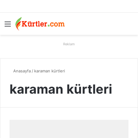
Menü
A
Reklam
Anasayfa
/
karaman kürtleri
karaman kürtleri