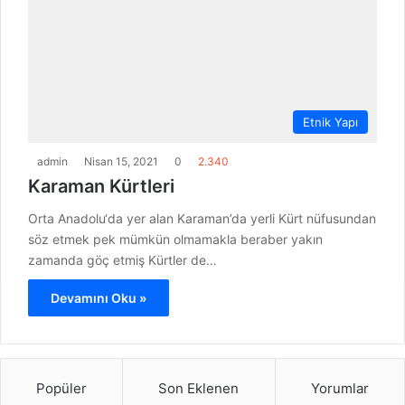
Etnik Yapı
admin
Nisan 15, 2021
0
2.340
Karaman Kürtleri
Orta Anadolu‘da yer alan Karaman’da yerli Kürt nüfusundan
söz etmek pek mümkün olmamakla beraber yakın
zamanda göç etmiş Kürtler de…
Devamını Oku »
Popüler
Son Eklenen
Yorumlar