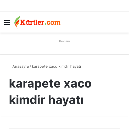
Menü
A
Reklam
Anasayfa
/
karapete xaco kimdir hayatı
karapete xaco
kimdir hayatı