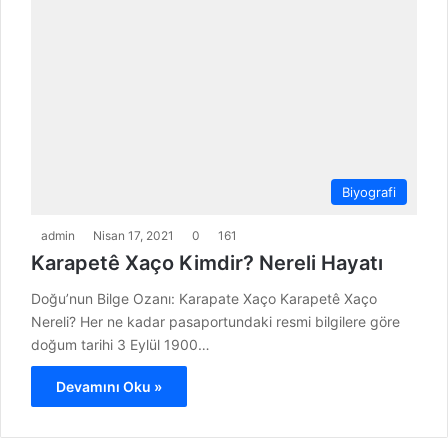
Biyografi
admin
Nisan 17, 2021
0
161
Karapetê Xaço Kimdir? Nereli Hayatı
Doğu’nun Bilge Ozanı: Karapate Xaço Karapetê Xaço
Nereli? Her ne kadar pasaportundaki resmi bilgilere göre
doğum tarihi 3 Eylül 1900…
Devamını Oku »